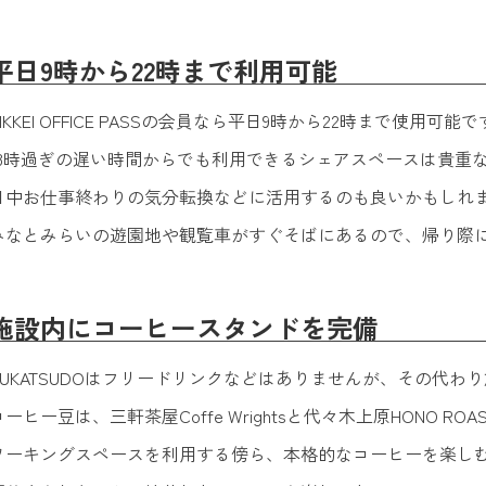
平日9時から22時まで利用可能
NIKKEI OFFICE PASSの会員なら平日9時から22時まで使用可能
18時過ぎの遅い時間からでも利用できるシェアスペースは貴重
日中お仕事終わりの気分転換などに活用するのも良いかもしれ
みなとみらいの遊園地や観覧車がすぐそばにあるので、帰り際
施設内にコーヒースタンドを完備
BUKATSUDOはフリードリンクなどはありませんが、その代
コーヒー豆は、三軒茶屋Coffe Wrightsと代々木上原HONO 
ワーキングスペースを利用する傍ら、本格的なコーヒーを楽し