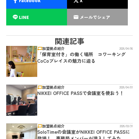
Facebook
X
LINE
メールでシェア
email
関連記事
加盟拠点紹介
2026/04/06
「保育室付き」の働く場所 コワーキング
CoCoプレイスの魅力に迫る
加盟拠点紹介
2026/04/01
NIKKEI OFFICE PASSで会議室を使おう！
加盟拠点紹介
2026/03/31
SoloTimeの会議室がNIKKEI OFFICE PASSに
登場！ 事務局メンバーが潜入してみた