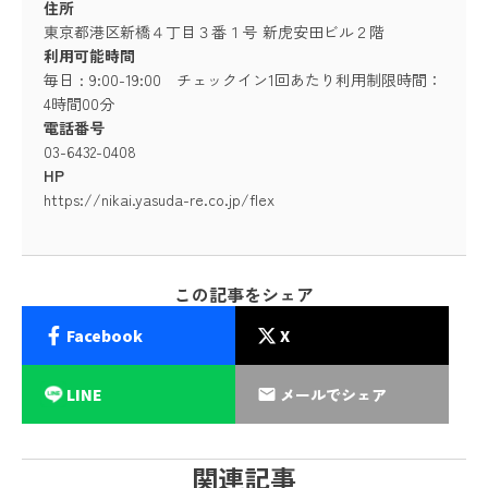
住所
東京都港区新橋４丁目３番１号 新虎安田ビル２階
利用可能時間
毎日 : 9:00-19:00 チェックイン1回あたり利用制限時間：
4時間00分
電話番号
03-6432-0408
HP
https://nikai.yasuda-re.co.jp/flex
この記事をシェア
Facebook
X
LINE
メールでシェア
email
関連記事