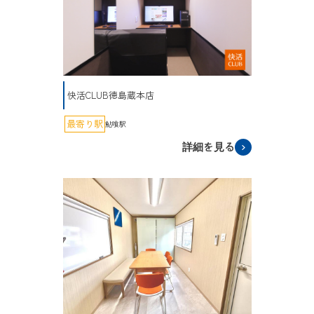
快活CLUB徳島蔵本店
最寄り駅
鮎喰駅
詳細を見る