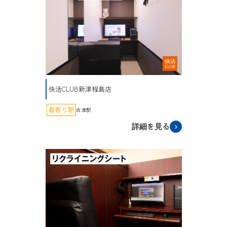
快活CLUB新津程島店
最寄り駅
古津駅
詳細を見る