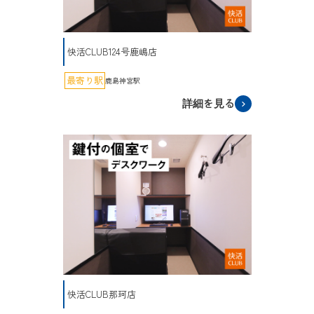
快活CLUB124号鹿嶋店
最寄り駅
鹿島神宮駅
詳細を見る
快活CLUB那珂店