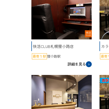
快活CLUB札幌狸小路店
カラ
最寄り駅
狸小路駅
最寄
詳細を見る