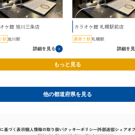
オケ館 旭川三条店
カラオケ館 札幌駅前店
り駅
旭川駅
最寄り駅
札幌駅
詳細を見る
詳細を
もっと見る
他の都道府県を見る
に基づく表示
個人情報の取り扱い
クッキーポリシー
外部送信
シェアオ
Nikkei Inc. No reproduction without permission.